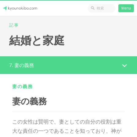
省のリソース
Menu
Skip
記事
Japanese Journey Online
to
結婚と家庭
content
7. 妻の義務
妻の義務
妻の義務
この女性は賢明で、妻としての自分の役割は重
大な責任の一つであることを知っており、神が