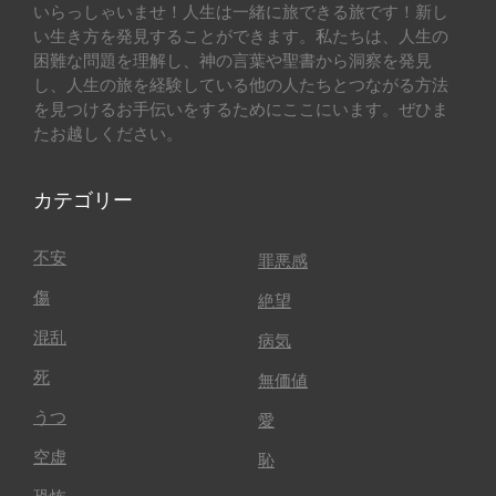
いらっしゃいませ！人生は一緒に旅できる旅です！新し
い生き方を発見することができます。私たちは、人生の
困難な問題を理解し、神の言葉や聖書から洞察を発見
し、人生の旅を経験している他の人たちとつながる方法
を見つけるお手伝いをするためにここにいます。ぜひま
たお越しください。
カテゴリー
不安
罪悪感
傷
絶望
混乱
病気
死
無価値
うつ
愛
空虚
恥