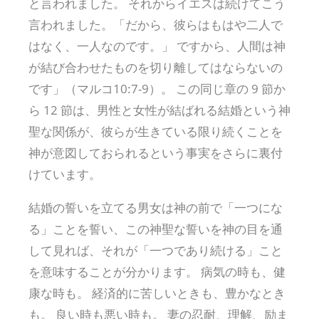
と言われました。 それからイエスは続けてこう
言われました。「だから、彼らはもはや二人で
はなく、一人なのです。」 ですから、人間は神
が結び合わせたものを切り離してはならないの
です」（マルコ10:7-9）。 この同じ章の 9 節か
ら 12 節は、男性と女性が結ばれる結婚という神
聖な関係が、彼らが生きている限り続くことを
神が意図しておられるという事実をさらに裏付
けています。
結婚の誓いを立てる男女は神の前で「一つにな
る」ことを誓い、この神聖な誓いを神の目を通
して見れば、それが「一つであり続ける」こと
を意味することが分かります。 病気の時も、健
康な時も。 経済的に苦しいときも、豊かなとき
も。 良い時も悪い時も。 妻の忍耐、理解、励ま