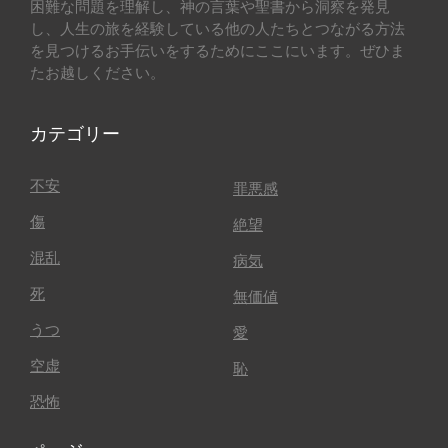
困難な問題を理解し、神の言葉や聖書から洞察を発見
し、人生の旅を経験している他の人たちとつながる方法
を見つけるお手伝いをするためにここにいます。ぜひま
たお越しください。
カテゴリー
不安
罪悪感
傷
絶望
混乱
病気
死
無価値
うつ
愛
空虚
恥
恐怖