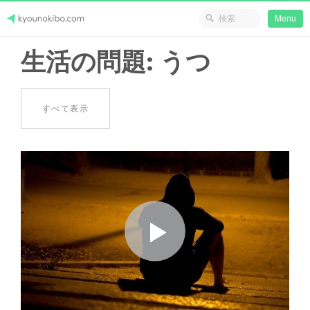
省のリソース
Menu
Skip
生活の問題: うつ
Japanese Journey Online
to
content
すべて表示