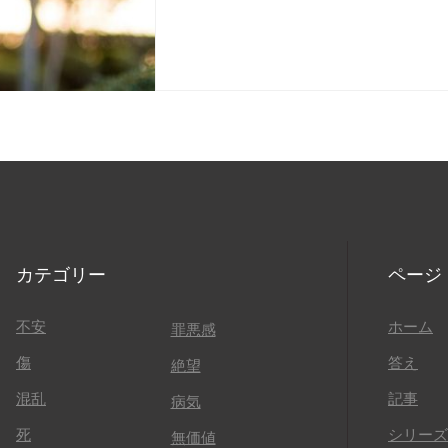
カテゴリー
ページ
不安
ホーム
罪悪感
傷
答え
絶望
混乱
記事
病気
死
シリーズ
無価値