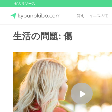
省のリソース
答え
イエスの道
Skip
to
Japanese Journey Online
生活の問題: 傷
content