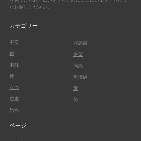
たお越しください。
カテゴリー
不安
罪悪感
傷
絶望
混乱
病気
死
無価値
うつ
愛
空虚
恥
恐怖
ページ