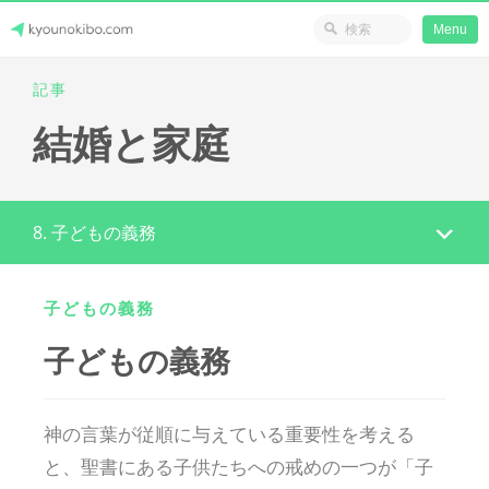
省のリソース
Menu
Skip
記事
Japanese Journey Online
to
結婚と家庭
content
8. 子どもの義務
子どもの義務
子どもの義務
神の言葉が従順に与えている重要性を考える
と、聖書にある子供たちへの戒めの一つが「子