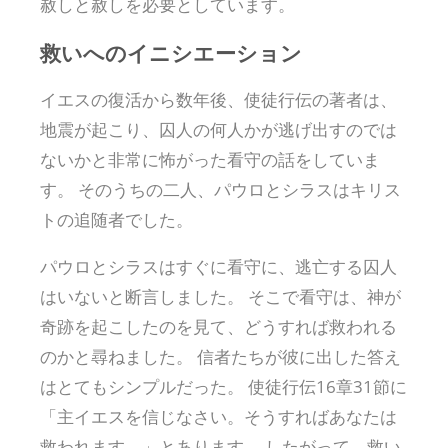
赦しと赦しを必要としています。
救いへのイニシエーション
イエスの復活から数年後、使徒行伝の著者は、
地震が起こり、囚人の何人かが逃げ出すのでは
ないかと非常に怖がった看守の話をしていま
す。 そのうちの二人、パウロとシラスはキリス
トの追随者でした。
パウロとシラスはすぐに看守に、逃亡する囚人
はいないと断言しました。 そこで看守は、神が
奇跡を起こしたのを見て、どうすれば救われる
のかと尋ねました。 信者たちが彼に出した答え
はとてもシンプルだった。 使徒行伝16章31節に
「主イエスを信じなさい。そうすればあなたは
救われます。」とあります。 したがって、救い