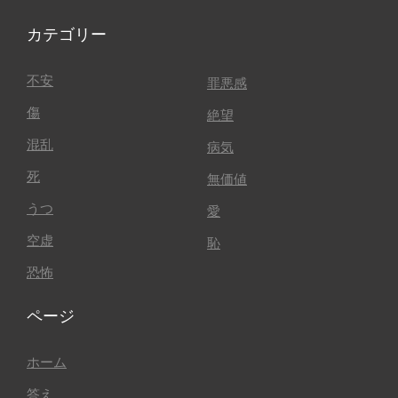
カテゴリー
不安
罪悪感
傷
絶望
混乱
病気
死
無価値
うつ
愛
空虚
恥
恐怖
ページ
ホーム
答え