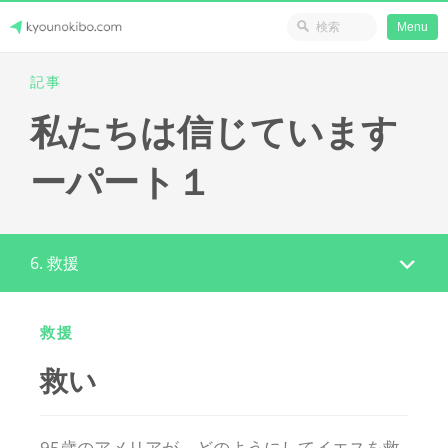
省のリソース
Menu
Skip
記事
Japanese Journey Online
to
私たちは信じています
content
ーパート１
6. 救援
救援
救い
95歳のアメリアが、どのようにしてイエスを救