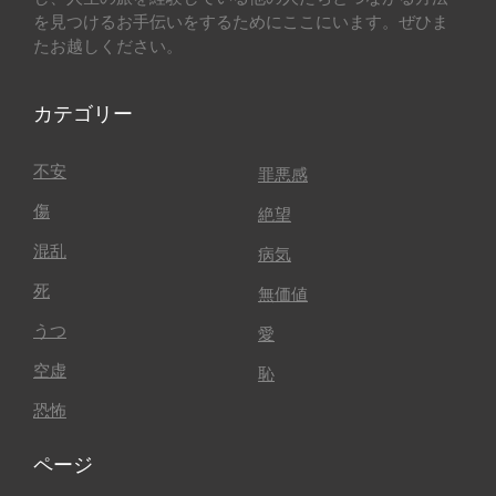
を見つけるお手伝いをするためにここにいます。ぜひま
たお越しください。
カテゴリー
不安
罪悪感
傷
絶望
混乱
病気
死
無価値
うつ
愛
空虚
恥
恐怖
ページ