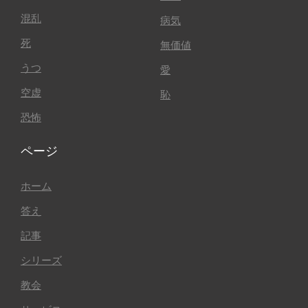
混乱
病気
死
無価値
うつ
愛
空虚
恥
恐怖
ページ
ホーム
答え
記事
シリーズ
教会