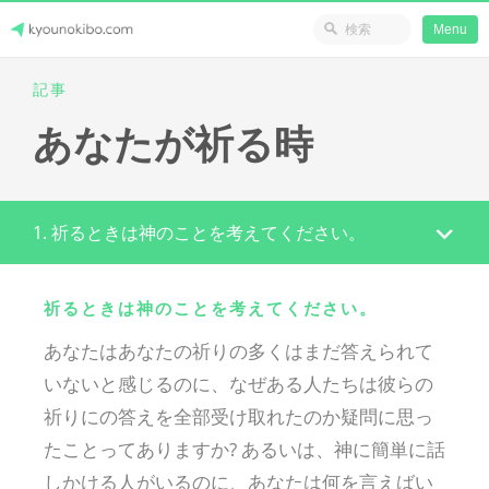
省のリソース
Menu
Skip
記事
Japanese Journey Online
to
あなたが祈る時
content
1. 祈るときは神のことを考えてください。
祈るときは神のことを考えてください。
あなたはあなたの祈りの多くはまだ答えられて
いないと感じるのに、なぜある人たちは彼らの
祈りにの答えを全部受け取れたのか疑問に思っ
たことってありますか? あるいは、神に簡単に話
しかける人がいるのに、あなたは何を言えばい