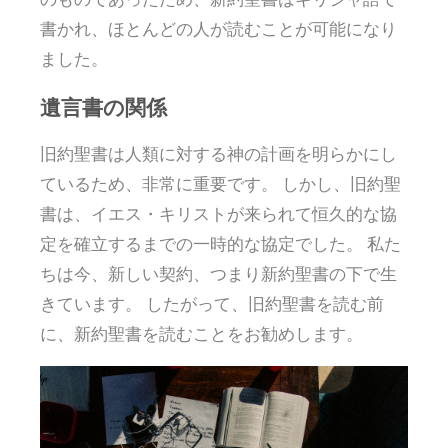
書かれ、ほとんどの人が読むことが可能になり
ました。
遺言書の関係
旧約聖書は人類に対する神の計画を明らかにし
ているため、非常に重要です。 しかし、旧約聖
書は、イエス・キリストが来られて恒久的な協
定を確立するまでの一時的な協定でした。 私た
ちは今、新しい契約、つまり新約聖書の下で生
きています。 したがって、旧約聖書を読む前
に、新約聖書を読むことをお勧めします。