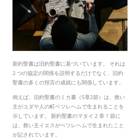
新約聖書は旧約聖書に基づいています。 それは
2 つの協定の関係を説明するだけでなく、旧約
聖書の多くの預言の成就にも関係しています。
例えば、旧約聖書のミカ書（5章2節）は、救い
主がユダヤ人の町ベツレヘムで生まれることを
示しています。 新約聖書のマタイ 2 章 1 節に
は、救い主イエスがベツレヘムで生まれたこと
が記されています。