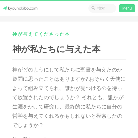
省のリソース
Menu
Skip
Japanese Journey Online
to
神が与えてくださった本
content
神が私たちに与えた本
神がどのようにして私たちに聖書を与えたのか
疑問に思ったことはありますか? おそらく天使に
よって組み立てられ、誰かが見つけるのを待っ
て放置されたのでしょうか？ それとも、誰かが
生涯をかけて研究し、最終的に私たちに自分の
哲学を与えてくれるかもしれないと模索したの
でしょうか？