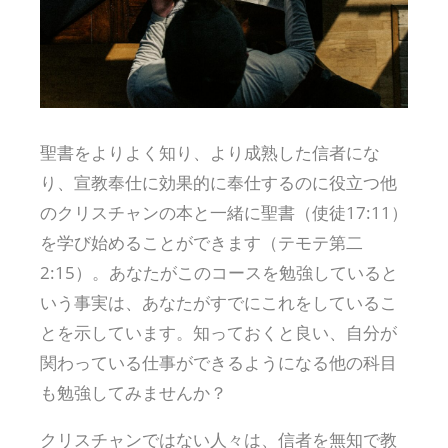
聖書をよりよく知り、より成熟した信者にな
り、宣教奉仕に効果的に奉仕するのに役立つ他
のクリスチャンの本と一緒に聖書（使徒17:11）
を学び始めることができます（テモテ第二
2:15）。あなたがこのコースを勉強していると
いう事実は、あなたがすでにこれをしているこ
とを示しています。知っておくと良い、自分が
関わっている仕事ができるようになる他の科目
も勉強してみませんか？
クリスチャンではない人々は、信者を無知で教