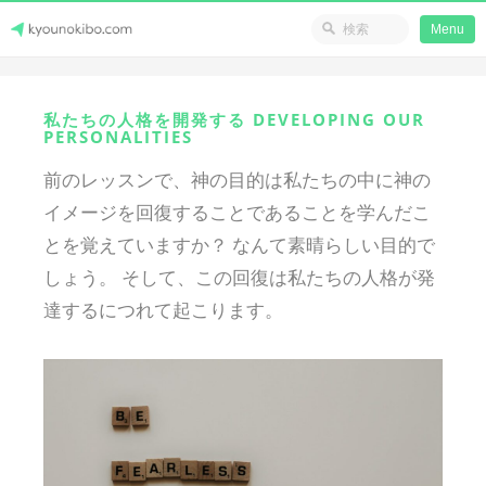
省のリソース
Menu
Skip
Japanese Journey Online
to
私たちの人格を開発する DEVELOPING OUR
content
PERSONALITIES
前のレッスンで、神の目的は私たちの中に神の
イメージを回復することであることを学んだこ
とを覚えていますか？ なんて素晴らしい目的で
しょう。 そして、この回復は私たちの人格が発
達するにつれて起こります。