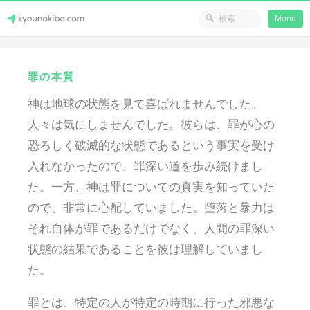
省のリソース
Menu
Skip
Japanese Journey Online
to
罪の本質
content
神は地球の状態を見て喜ばれませんでした。
人々は気にしませんでした。彼らは、罪が心の
恐ろしく破滅的な状態であるという事実を受け
入れなかったので、罪深い道を歩み続けまし
た。一方、神は罪についての真実を知っていた
ので、非常に心配していました。堕落と暴力は
それ自体が罪であるだけでなく、人間の罪深い
状態の結果であることを彼は理解していまし
た。
罪とは、特定の人が特定の時期に行った邪悪な