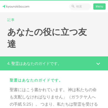
省のリソース
Menu
Skip
記事
Japanese Journey Online
to
あなたの役に立つ友
content
達
4. 聖霊はあなたのガイドです。
聖霊はあなたのガイドです。
聖書にはこう書かれています。 神は私たちの命
も支配しなければなりません」（ガラテヤ人へ
の手紙 5:25）。 つまり、私たちは聖霊を受ける