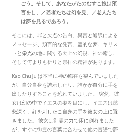
ごう。そして、あなたがたのむすこ娘は預
言をし、／若者たちは幻を見、／老人たち
は夢を見るであろう。
そこには、罪と欠点の告白、異言と通訳による
メッセージ、預言的な発言、霊的な夢、キリス
トと栄光の地に関する天上の幻視、神の癒し、
そして何よりも祈りと崇拝の精神があります。
Kao Chu Ju は本当に神の臨在を望んでいました
が、自分自身を誇示したり、誰かが自分に手を
出したりすることを恐れていました。 突然、彼
女は幻の中でイエスの姿を目にし、イエスは慈
悲深く、釘を刺したご自身の手を彼女の上に置
きました。 彼女は御霊の力で床に倒れました
が、すぐに御霊の言葉に合わせて他の言語で夢