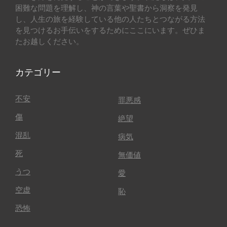
困難な問題を理解し、神の言葉や聖書から洞察を発見
し、人生の旅を経験している他の人たちとつながる方法
を見つけるお手伝いをするためにここにいます。ぜひま
たお越しください。
カテゴリー
不安
罪悪感
傷
絶望
混乱
病気
死
無価値
うつ
愛
空虚
恥
恐怖