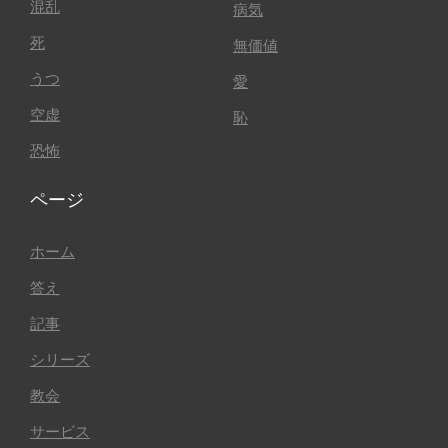
混乱
病気
死
無価値
うつ
愛
空虚
恥
恐怖
ページ
ホーム
答え
記事
シリーズ
教会
サービス