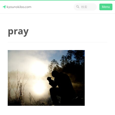
省のリソース
Menu
Skip
Japanese Journey Online
to
pray
content