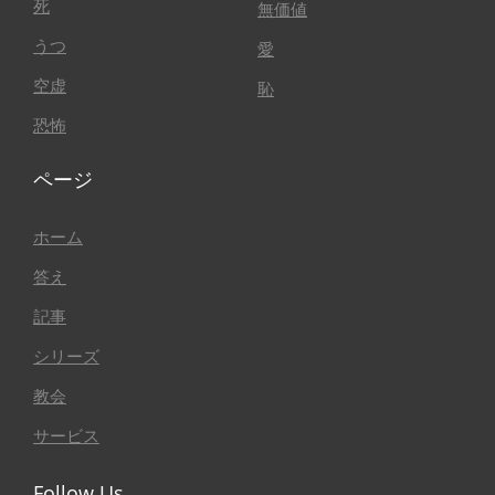
死
無価値
うつ
愛
空虚
恥
恐怖
ページ
ホーム
答え
記事
シリーズ
教会
サービス
Follow Us