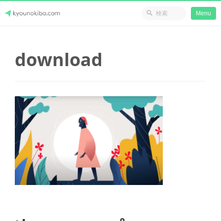
省のリソース
Menu
Skip
Japanese Journey Online
to
download
content