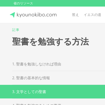
省のリソース
答え
イエスの道
Skip
to
記事
Japanese Journey Online
content
聖書を勉強する方法
1. 聖書を勉強しなければ理由
2. 聖書の基本的な情報
3. 文学としての聖書