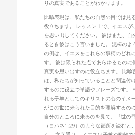
りの真実であることがわかります。
比喩表現は、私たちの自然の目では見
役立ちます。 レッスン 1 で、イエス
を思い出してください。 彼はまた、自
るとき彼はこう言いました。 泥棒のように
の例は、イエスをこれらの事柄のどれ
す。 彼は限られた点であらゆるものに
真実を思い出すのに役立ちます。 比喩
は、私たちが知っていることと関連付
するのに役立つ単語やフレーズです。 
れる子羊としてのキリストの心のイメー
がこの世に来られた目的を理解するのに
自分のところに来るのを見て、『世の
（ヨハネ1:29）のような箇所を読む
ん。 文字通り。 イエスは子羊や動物