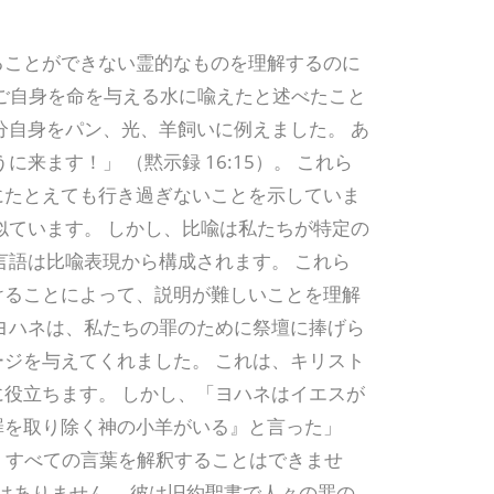
ることができない霊的なものを理解するのに
がご自身を命を与える水に喩えたと述べたこと
分自身をパン、光、羊飼いに例えました。 あ
来ます！」 （黙示録 16:15）。 これら
にたとえても行き過ぎないことを示していま
似ています。 しかし、比喩は私たちが特定の
言語は比喩表現から構成されます。 これら
けることによって、説明が難しいことを理解
ヨハネは、私たちの罪のために祭壇に捧げら
ジを与えてくれました。 これは、キリスト
役立ちます。 しかし、「ヨハネはイエスが
罪を取り除く神の小羊がいる』と言った」
と、すべての言葉を解釈することはできませ
ではありません。 彼は旧約聖書で人々の罪の