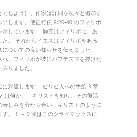
と同じように、作家は詳細を次々と追加す
します。使徒行伝 8:26-40 のフィリポ
を示しています。 御霊はフィリポに、あ
した。 それからイエスはフィリポをある
スについての良い知らせを伝えました。
入れ、フィリポが彼にバプテスマを授けた
れ去りました。
に到達します。 ピリピ人への手紙 3 章
義とは何か、「キリストを知り、その復活
の苦しみを分かち合い、キリストのように
。 1 ～ 9 節はこのクライマックスに