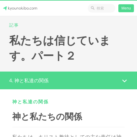
省のリソース
Menu
Skip
記事
Japanese Journey Online
to
私たちは信じていま
content
す。パート２
4. 神と私達の関係
神と私達の関係
神と私たちの関係
私たちは、キリスト教徒としての主な責任は神