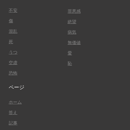
不安
罪悪感
傷
絶望
混乱
病気
死
無価値
うつ
愛
空虚
恥
恐怖
ページ
ホーム
答え
記事