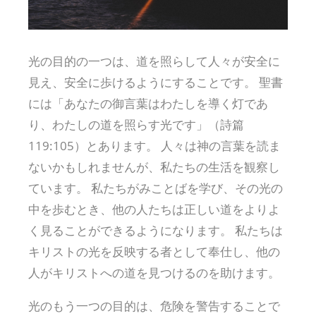
光の目的の一つは、道を照らして人々が安全に
見え、安全に歩けるようにすることです。 聖書
には「あなたの御言葉はわたしを導く灯であ
り、わたしの道を照らす光です」（詩篇
119:105）とあります。 人々は神の言葉を読ま
ないかもしれませんが、私たちの生活を観察し
ています。 私たちがみことばを学び、その光の
中を歩むとき、他の人たちは正しい道をよりよ
く見ることができるようになります。 私たちは
キリストの光を反映する者として奉仕し、他の
人がキリストへの道を見つけるのを助けます。
光のもう一つの目的は、危険を警告することで