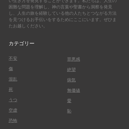
い生き方を発見することができます。私たちは、人生の
困難な問題を理解し、神の言葉や聖書から洞察を発見
し、人生の旅を経験している他の人たちとつながる方法
を見つけるお手伝いをするためにここにいます。ぜひま
たお越しください。
カテゴリー
不安
罪悪感
傷
絶望
混乱
病気
死
無価値
うつ
愛
空虚
恥
恐怖