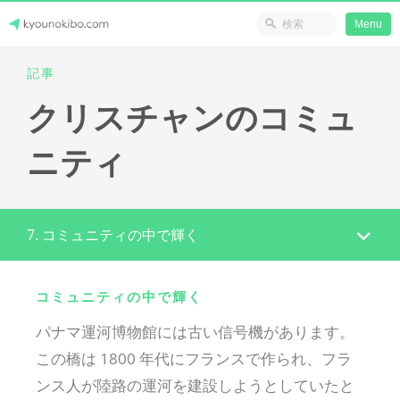
省のリソース
Menu
Skip
記事
Japanese Journey Online
to
クリスチャンのコミュ
content
ニティ
7. コミュニティの中で輝く
コミュニティの中で輝く
パナマ運河博物館には古い信号機があります。
この橋は 1800 年代にフランスで作られ、フラ
ンス人が陸路の運河を建設しようとしていたと