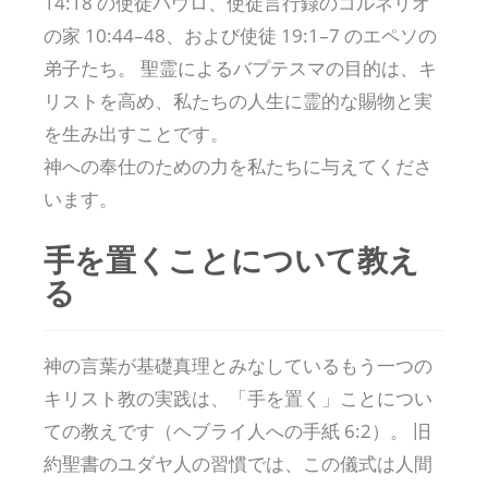
14:18 の使徒パウロ、使徒言行録のコルネリオ
の家 10:44–48、および使徒 19:1–7 のエペソの
弟子たち。 聖霊によるバプテスマの目的は、キ
リストを高め、私たちの人生に霊的な賜物と実
を生み出すことです。
神への奉仕のための力を私たちに与えてくださ
います。
手を置くことについて教え
る
神の言葉が基礎真理とみなしているもう一つの
キリスト教の実践は、「手を置く」ことについ
ての教えです（ヘブライ人への手紙 6:2）。 旧
約聖書のユダヤ人の習慣では、この儀式は人間