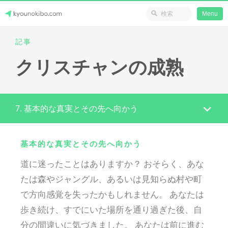
省のリソース
Menu
Skip
記事
Japanese Journey Online
to
クリスチャンの成熟
content
7. 基本的な真実とその先へ向かう
基本的な真実とその先へ向かう
道に迷ったことはありますか？ おそらく、あな
たは森やジャングル、あるいは見知らぬ村や町
で方向感覚を失ったかもしれません。 あなたは
歩き続け、すでにいた場所を通り過ぎた後、自
分の間違いに気づきました。 あなたは前に進む