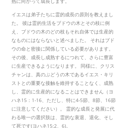
熟に向かって成長します。
イエスは弟子たちに霊的成長の原則を教えまし
た。 彼は霊的生活をブドウの木とその枝に例
え、ブドウの木のどの枝もそれ自体では生産的
なものにはならないと述べました。 それはブド
ウの命と密接に関係している必要があります。
その後、成長し成熟するにつれて、さらに豊富
に生産できるようになります。 同様に、クリス
チャンは、真のぶどうの木であるイエス・キリ
ストとの重要な接触を維持することなく、成熟
し、霊的に生産的になることはできません（ヨ
ハネ15：1-16、ただし、特に4-5節、8節、16節
に注意してください）。 霊的な成長と発展に代
わる唯一の選択肢は、霊的な衰退、退化、そし
て死です(ヨハネ15:2、6)。